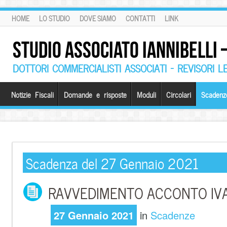
HOME
LO STUDIO
DOVE SIAMO
CONTATTI
LINK
STUDIO ASSOCIATO IANNIBELLI
DOTTORI COMMERCIALISTI ASSOCIATI – REVISORI L
Notizie Fiscali
Domande e risposte
Moduli
Circolari
Scadenz
Scadenza del 27 Gennaio 2021
RAVVEDIMENTO ACCONTO IVA 
27 Gennaio 2021
in
Scadenze