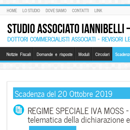
HOME
LO STUDIO
DOVE SIAMO
CONTATTI
LINK
STUDIO ASSOCIATO IANNIBELLI
DOTTORI COMMERCIALISTI ASSOCIATI – REVISORI L
Notizie Fiscali
Domande e risposte
Moduli
Circolari
Scadenz
Scadenza del 20 Ottobre 2019
REGIME SPECIALE IVA MOSS – 
telematica della dichiarazione