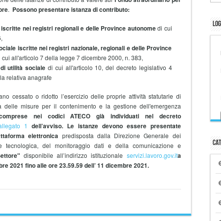
ore
.
Possono presentare istanza di contributo:
Log
o iscritte nei registri regionali e delle Province autonome
di cui
6,
iale iscritte nei registri nazionale, regionali e delle Province
i cui all'articolo 7 della legge 7 dicembre 2000, n. 383,
di utilità sociale
di cui all'articolo 10, del decreto legislativo 4
la relativa anagrafe
 cessato o ridotto l’esercizio delle proprie attività statutarie di
 delle misure per il contenimento e la gestione dell'emergenza
icomprese nei codici ATECO già individuati nel decreto
’allegato 1
dell’avviso.
Le istanze devono essere presentate
attaforma elettronica
predisposta dalla Direzione Generale dei
Cat
ione tecnologica, del monitoraggio dati e della comunicazione e
ettore"
disponibile all’indirizzo istituzionale
servizi.lavoro.gov.it
a
bre 2021 fino alle ore 23.59.59 dell’ 11 dicembre 2021.