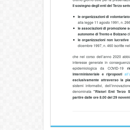
il sostegno degli enti del Terzo sett
le organizzazioni di volontariat
alla legge 11 agosto 1991, n. 26
le associazioni di promozione soc
autonome di Trento e Bolzano
d
le organizzazioni non lucrative 
dicembre 1997, n. 460 iscritte nel
che nel corso dell’anno 2020 abbiano
interesse generale in conseguenza
epidemiologica da COVID-19
r
interministeriale e riproposti
all
esclusivamente attraverso la pi
sistemi informativi, dell’innovaz
denominata
"Ristori Enti Terzo S
partire dalle ore 8.00 del 29 novem