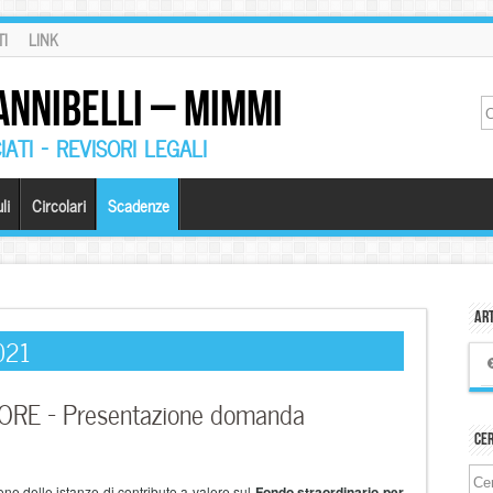
I
LINK
ANNIBELLI – MIMMI
ATI – REVISORI LEGALI
li
Circolari
Scadenze
Art
021
RE – Presentazione domanda
Ce
one delle istanze di contributo a valere sul
Fondo straordinario per