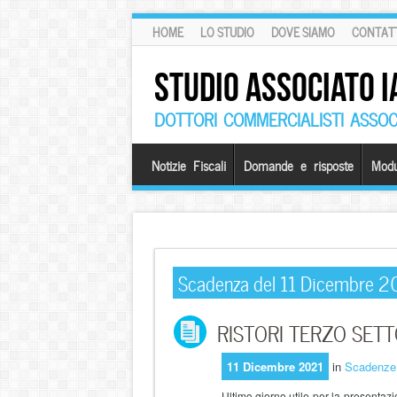
HOME
LO STUDIO
DOVE SIAMO
CONTATT
STUDIO ASSOCIATO I
DOTTORI COMMERCIALISTI ASSOCI
Notizie Fiscali
Domande e risposte
Modu
Scadenza del 11 Dicembre 2
RISTORI TERZO SETTO
11 Dicembre 2021
in
Scadenze
Ultimo giorno utile per la presentazi