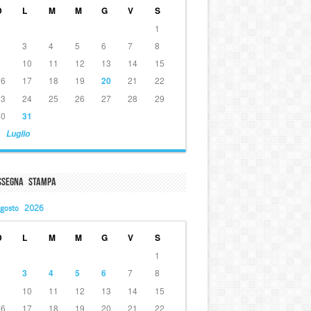
D
L
M
M
G
V
S
1
2
3
4
5
6
7
8
9
10
11
12
13
14
15
16
17
18
19
20
21
22
23
24
25
26
27
28
29
30
31
 Luglio
ssegna Stampa
gosto 2026
D
L
M
M
G
V
S
1
2
3
4
5
6
7
8
9
10
11
12
13
14
15
16
17
18
19
20
21
22