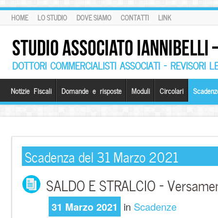
HOME
LO STUDIO
DOVE SIAMO
CONTATTI
LINK
STUDIO ASSOCIATO IANNIBELLI
DOTTORI COMMERCIALISTI ASSOCIATI – REVISORI L
Notizie Fiscali
Domande e risposte
Moduli
Circolari
Scadenz
Scadenza del 31 Marzo 2021
SALDO E STRALCIO – Versame
31 Marzo 2021
in
Scadenze