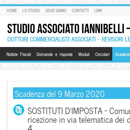
HOME
LO STUDIO
DOVE SIAMO
CONTATTI
LINK
STUDIO ASSOCIATO IANNIBELLI
DOTTORI COMMERCIALISTI ASSOCIATI – REVISORI L
Notizie Fiscali
Domande e risposte
Moduli
Circolari
Scadenz
Scadenza del 9 Marzo 2020
SOSTITUTI D’IMPOSTA – Comuni
ricezione in via telematica dei d
4