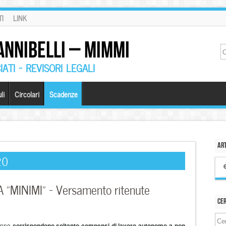
I
LINK
ANNIBELLI – MIMMI
ATI – REVISORI LEGALI
li
Circolari
Scadenze
Art
20
“MINIMI” – Versamento ritenute
Ce
'anno
corrispondono soltanto compensi di lavoro autonomo a non