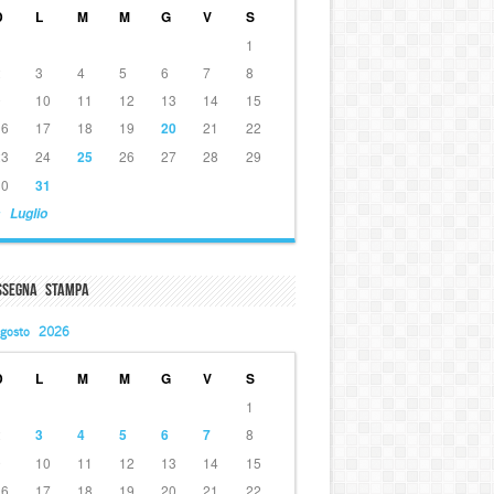
D
L
M
M
G
V
S
1
2
3
4
5
6
7
8
9
10
11
12
13
14
15
16
17
18
19
20
21
22
23
24
25
26
27
28
29
30
31
 Luglio
ssegna Stampa
gosto 2026
D
L
M
M
G
V
S
1
2
3
4
5
6
7
8
9
10
11
12
13
14
15
16
17
18
19
20
21
22