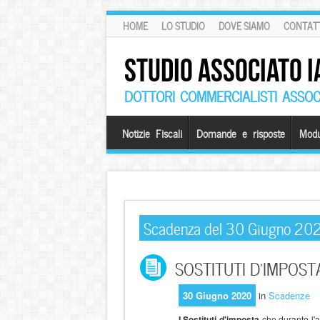
HOME
LO STUDIO
DOVE SIAMO
CONTATT
STUDIO ASSOCIATO I
DOTTORI COMMERCIALISTI ASSOCI
Notizie Fiscali
Domande e risposte
Modu
Scadenza del 30 Giugno 20
SOSTITUTI D’IMPOSTA 
30 Giugno 2020
in
Scadenze
I Sostituti d'imposta
che durante l