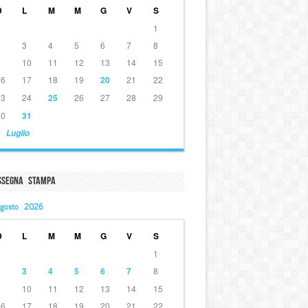
D
L
M
M
G
V
S
1
2
3
4
5
6
7
8
9
10
11
12
13
14
15
16
17
18
19
20
21
22
23
24
25
26
27
28
29
30
31
 Luglio
ssegna Stampa
gosto 2026
D
L
M
M
G
V
S
1
2
3
4
5
6
7
8
9
10
11
12
13
14
15
16
17
18
19
20
21
22