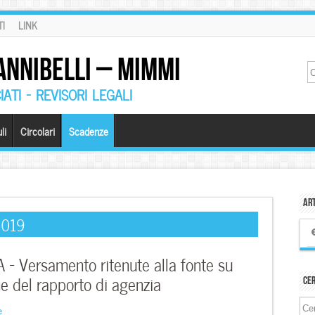
I
LINK
ANNIBELLI – MIMMI
ATI – REVISORI LEGALI
li
Circolari
Scadenze
Art
2019
– Versamento ritenute alla fonte su
e del rapporto di agenzia
Ce
e