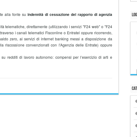
e alla fonte su
indennità di cessazione del rapporto di agenzia
Log
à telematiche, direttamente (utilizzando i servizi "F24 web" o "F24
ttraverso i canali telematici Fisconline o Entratel oppure ricorrendo,
aldo zero, ai servizi di internet banking messi a disposizione da
lla riscossione convenzionati con l'Agenzia delle Entrate) oppure
 redditi di lavoro autonomo: compensi per l’esercizio di arti e
Cat