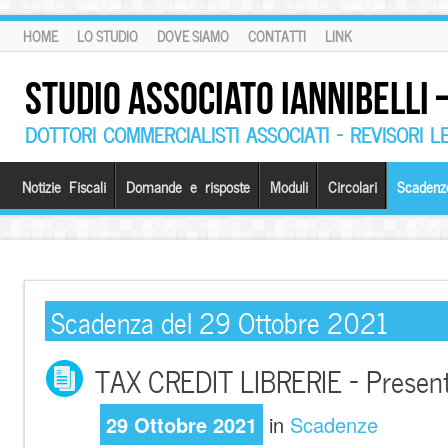
HOME
LO STUDIO
DOVE SIAMO
CONTATTI
LINK
STUDIO ASSOCIATO IANNIBELLI
DOTTORI COMMERCIALISTI ASSOCIATI – REVISORI L
Notizie Fiscali
Domande e risposte
Moduli
Circolari
Scadenz
Scadenza del 29 Ottobre 2021
TAX CREDIT LIBRERIE – Present
29 Ottobre 2021
in
Scadenze