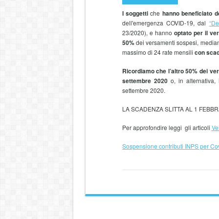
I soggetti
che
hanno beneficiato 
dell'emergenza COVID-19, dal
“De
23/2020
),
e hanno
optato per il v
50%
dei versamenti sospesi, mediante
massimo di 24 rate mensili
con scad
Ricordiamo che l’altro 50% dei ve
settembre 2020
o, in alternativa,
settembre 2020.
LA SCADENZA SLITTA AL 1 FEBBR
Per approfondire leggi gli articoli
Ve
Sospensione contributi INPS per Co