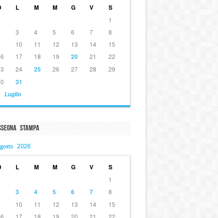
D
L
M
M
G
V
S
1
2
3
4
5
6
7
8
9
10
11
12
13
14
15
16
17
18
19
20
21
22
23
24
25
26
27
28
29
30
31
 Luglio
ssegna Stampa
gosto 2026
D
L
M
M
G
V
S
1
2
3
4
5
6
7
8
9
10
11
12
13
14
15
16
17
18
19
20
21
22