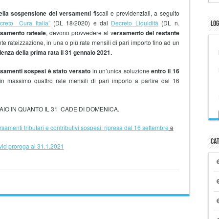
della sospensione dei versamenti
fiscali e previdenziali, a seguito
creto Cura Italia”
(DL 18/2020) e dal
Decreto Liquidità
(DL n.
Log
ersamento rateale
, devono provvedere al v
ersamento del restante
 rateizzazione, in una o più rate mensili di pari importo fino ad un
enza della prima rata il 31 gennaio 2021.
rsamenti sospesi è stato versato
in un’unica soluzione
entro il 16
 in massimo quattro rate mensili di pari importo a partire dal 16
AIO IN QUANTO IL 31 CADE DI DOMENICA.
rsamenti tributari e contributivi sospesi: ripresa dal 16 settembre
e
Cat
vid proroga al 31.1.2021