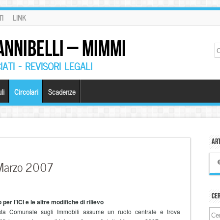
I
LINK
ANNIBELLI – MIMMI
ATI – REVISORI LEGALI
li
Circolari
Scadenze
Art
9 Marzo 2007
Ce
r l’ICI e le altre modifiche di rilievo
sta Comunale sugli Immobili assume un ruolo centrale e trova