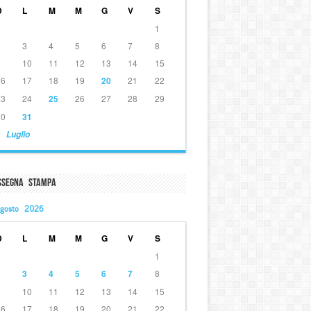
D
L
M
M
G
V
S
1
2
3
4
5
6
7
8
9
10
11
12
13
14
15
16
17
18
19
20
21
22
23
24
25
26
27
28
29
30
31
 Luglio
ssegna Stampa
gosto 2026
D
L
M
M
G
V
S
1
2
3
4
5
6
7
8
9
10
11
12
13
14
15
16
17
18
19
20
21
22