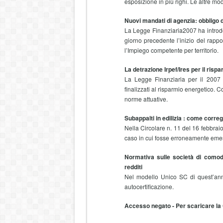
esposizione in più righi. Le altre mo
Nuovi mandati di agenzia: obbligo 
La Legge Finanziaria2007 ha introdot
giorno precedente l’inizio del rapp
l’Impiego competente per territorio.
La detrazione Irpef
/Ires per il risp
La Legge Finanziaria per il 2007 h
finalizzati al risparmio energetico. 
norme attuative.
Subappalti in edilizia : come correg
Nella Circolare n. 11 del 16 febbraio
caso in cui fosse erroneamente emes
Normativa sulle società di comodo
redditi
Nel modello Unico SC di quest’anno 
autocertificazione.
Accesso negato - Per scaricare la 