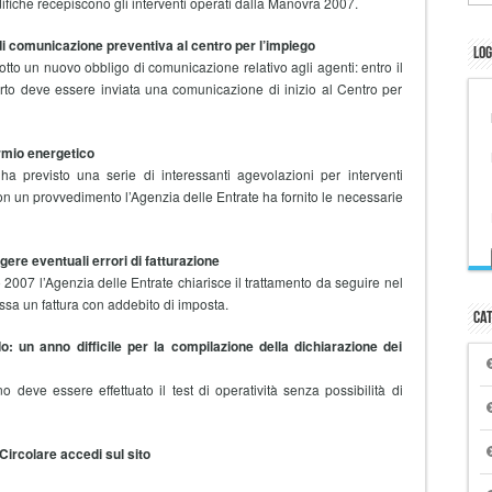
difiche recepiscono gli interventi operati dalla Manovra 2007.
di comunicazione preventiva al centro per l’impiego
Log
to un nuovo obbligo di comunicazione relativo agli agenti: entro il
orto deve essere inviata una comunicazione di inizio al Centro per
armio energetico
a previsto una serie di interessanti agevolazioni per interventi
Con un provvedimento l’Agenzia delle Entrate ha fornito le necessarie
gere eventuali errori di fatturazione
 2007 l’Agenzia delle Entrate chiarisce il trattamento da seguire nel
sa un fattura con addebito di imposta.
Cat
: un anno difficile per la compilazione della dichiarazione dei
deve essere effettuato il test di operatività senza possibilità di
Circolare accedi sul sito