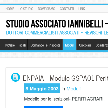
HOME
LO STUDIO
DOVE SIAMO
CONTATTI
LINK
STUDIO ASSOCIATO IANNIBELLI
DOTTORI COMMERCIALISTI ASSOCIATI – REVISORI L
Notizie Fiscali
Domande e risposte
Moduli
Circolari
Scadenz
ENPAIA – Modulo GSPA01 Perit
8 Maggio 2003
in
Moduli
Modello per le iscrizioni- PERITI AGRARI.