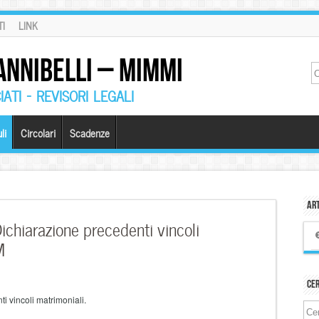
I
LINK
ANNIBELLI – MIMMI
ATI – REVISORI LEGALI
li
Circolari
Scadenze
Art
chiarazione precedenti vincoli
M
Ce
i vincoli matrimoniali.