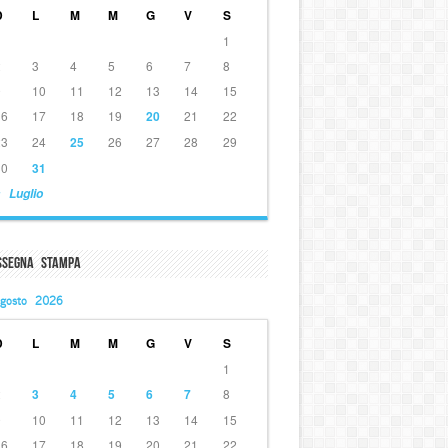
D
L
M
M
G
V
S
1
2
3
4
5
6
7
8
9
10
11
12
13
14
15
16
17
18
19
20
21
22
23
24
25
26
27
28
29
30
31
 Luglio
ssegna Stampa
gosto 2026
D
L
M
M
G
V
S
1
2
3
4
5
6
7
8
9
10
11
12
13
14
15
16
17
18
19
20
21
22