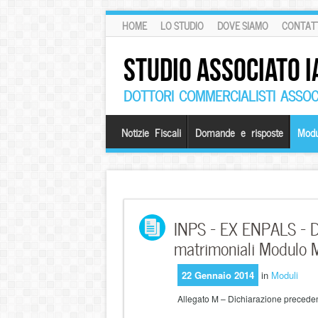
HOME
LO STUDIO
DOVE SIAMO
CONTATT
STUDIO ASSOCIATO I
DOTTORI COMMERCIALISTI ASSOCI
Notizie Fiscali
Domande e risposte
Modu
INPS – EX ENPALS – Di
matrimoniali Modulo 
22 Gennaio 2014
in
Moduli
Allegato M – Dichiarazione precedent