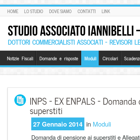
HOME
LO STUDIO
DOVE SIAMO
CONTATTI
LINK
STUDIO ASSOCIATO IANNIBELLI
DOTTORI COMMERCIALISTI ASSOCIATI – REVISORI L
Notizie Fiscali
Domande e risposte
Moduli
Circolari
Scadenz
INPS – EX ENPALS – Domanda d
superstiti
27 Gennaio 2014
in
Moduli
Domanda di pensione ai superstiti e Allegati 