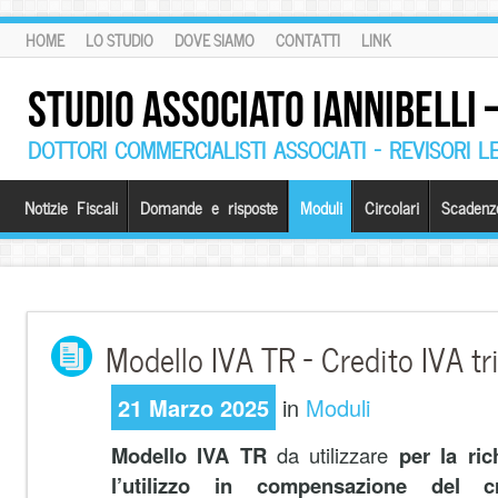
HOME
LO STUDIO
DOVE SIAMO
CONTATTI
LINK
STUDIO ASSOCIATO IANNIBELLI
DOTTORI COMMERCIALISTI ASSOCIATI – REVISORI L
Notizie Fiscali
Domande e risposte
Moduli
Circolari
Scadenz
Modello IVA TR – Credito IVA tr
21 Marzo 2025
in
Moduli
Modello IVA TR
da utilizzare
per la ri
l’utilizzo in compensazione del cr