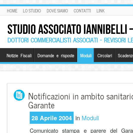
HOME
LO STUDIO
DOVE SIAMO
CONTATTI
LINK
STUDIO ASSOCIATO IANNIBELLI
DOTTORI COMMERCIALISTI ASSOCIATI – REVISORI L
Notizie Fiscali
Domande e risposte
Moduli
Circolari
Scadenz
Notificazioni in ambito sanitari
Garante
28 Aprile 2004
in
Moduli
Comunicato stampa e parere del Garan