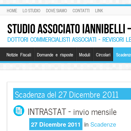
HOME
LO STUDIO
DOVE SIAMO
CONTATTI
LINK
STUDIO ASSOCIATO IANNIBELLI
DOTTORI COMMERCIALISTI ASSOCIATI – REVISORI L
Notizie Fiscali
Domande e risposte
Moduli
Circolari
Scadenz
Scadenza del 27 Dicembre 2011
INTRASTAT – invio mensile
27 Dicembre 2011
in
Scadenze