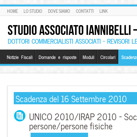
HOME
LO STUDIO
DOVE SIAMO
CONTATTI
LINK
STUDIO ASSOCIATO IANNIBELLI
DOTTORI COMMERCIALISTI ASSOCIATI – REVISORI L
Notizie Fiscali
Domande e risposte
Moduli
Circolari
Scadenz
Scadenza del 16 Settembre 2010
UNICO 2010/IRAP 2010 – Soci
persone/persone fisiche